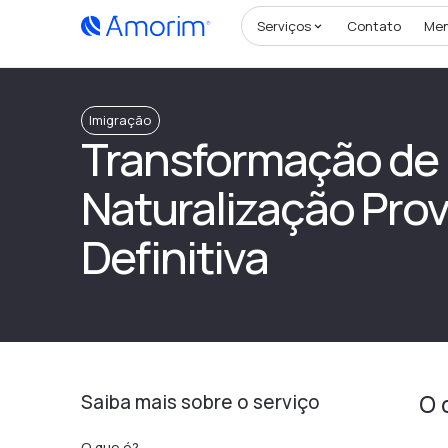
Serviços
Contato
Me
Imigração
Transformação de
Naturalização Prov
Definitiva
Saiba mais sobre o serviço
O 
O que é?