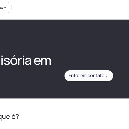
nu
isória em
Entre em contato
que é?