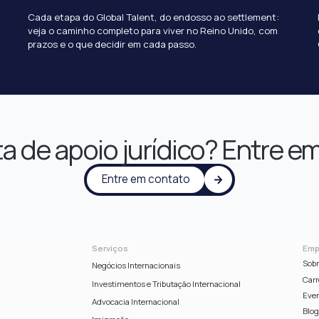
Cada etapa do Global Talent, do endosso ao settlement:
veja o caminho completo para viver no Reino Unido, com
prazos e o que decidir em cada passo.
a de apoio jurídico? Entre e
Entre em contato
Serviços
Emp
Sobr
Negócios Internacionais
Carr
Investimentos e Tributação Internacional
Eve
Advocacia Internacional
Blo