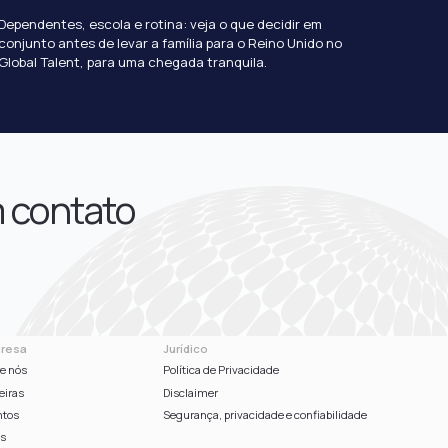
Dependentes, escola e rotina: veja o que decidir em
conjunto antes de levar a família para o Reino Unido no
Global Talent, para uma chegada tranquila.
m contato
resa
Jurídico
e nós
Política de Privacidade
eiras
Disclaimer
ntos
Segurança, privacidade e confiabilidade
gs