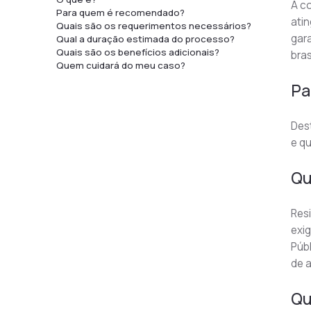
A co
Para quem é recomendado?
atin
Quais são os requerimentos necessários?
gara
Qual a duração estimada do processo?
Quais são os benefícios adicionais?
bras
Quem cuidará do meu caso?
Pa
Dest
e qu
Qu
Res
exi
Públ
de a
Qu