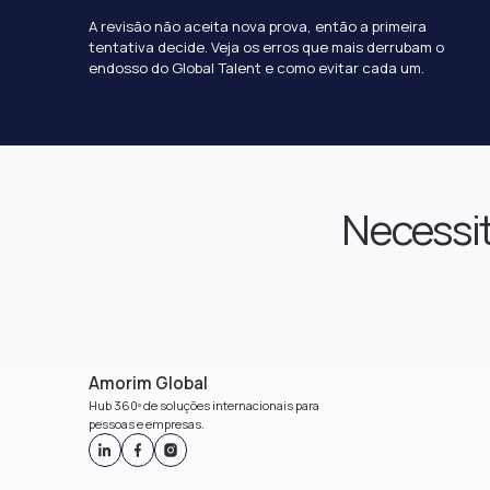
A revisão não aceita nova prova, então a primeira
tentativa decide. Veja os erros que mais derrubam o
endosso do Global Talent e como evitar cada um.
Necessit
Amorim Global
Hub 360º de soluções internacionais para
pessoas e empresas.