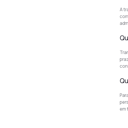
A tr
com
admi
Qu
Tran
pra
cont
Qu
Para
per
em t