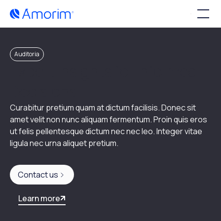
Auditoria
Expert Insights for Informed
Decisions
Curabitur pretium quam at dictum facilisis. Donec sit 
amet velit non nunc aliquam fermentum. Proin quis eros 
ut felis pellentesque dictum nec nec leo. Integer vitae 
ligula nec urna aliquet pretium.
Contact us
Learn more