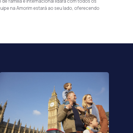
de família e internacional lidará com todos os 
uipe na Amorim estará ao seu lado, oferecendo 