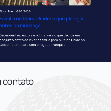
Global Talent
28/7/2026
Família no Reino Unido: o que planejar
antes da mudança
Dependentes, escola e rotina: veja o que decidir em
conjunto antes de levar a família para o Reino Unido no
Global Talent, para uma chegada tranquila.
m contato