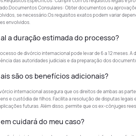
os.Requisitos Específicos: Cumprir com os requisitos legais e pr
ciado.Documentos Consulares: Obter documentos ou aprovaçõe
lvidos, se necessário.Os requisitos exatos podem variar depen
es envolvidos.
al a duração estimada do processo?
ocesso de divórcio internacional pode levar de 6 a 12 meses. 
iência das autoridades judiciais e da preparação dos document
ais são os benefícios adicionais?
vórcio internacional assegura que os direitos de ambas as parte
ens e custódia de filhos. Facilita a resolução de disputas legais
plicações futuras. Além disso, permite que os ex-cônjuges ree
em cuidará do meu caso?