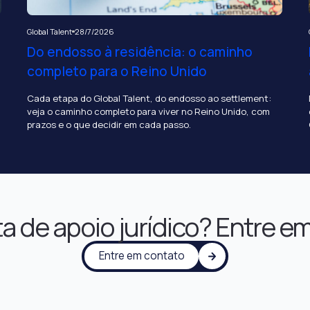
Global Talent
28/7/2026
Do endosso à residência: o caminho
completo para o Reino Unido
Cada etapa do Global Talent, do endosso ao settlement:
veja o caminho completo para viver no Reino Unido, com
prazos e o que decidir em cada passo.
a de apoio jurídico? Entre e
Entre em contato