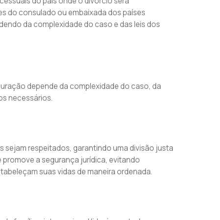
ocessuais do país onde o divórcio será 
s do consulado ou embaixada dos países 
dendo da complexidade do caso e das leis dos 
A duração depende da complexidade do caso, da 
os necessários.
s sejam respeitados, garantindo uma divisão justa 
 e promove a segurança jurídica, evitando 
stabeleçam suas vidas de maneira ordenada.