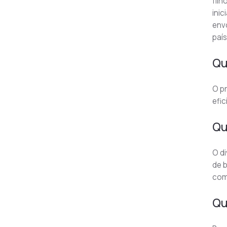
filh
ini
envo
país
Qu
O pr
efic
Qu
O di
de b
com
Qu