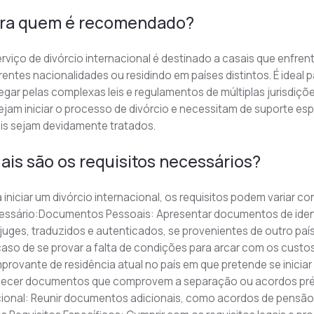
ra quem é recomendado?
rviço de divórcio internacional é destinado a casais que enfr
rentes nacionalidades ou residindo em países distintos. É ideal 
gar pelas complexas leis e regulamentos de múltiplas jurisdiçõe
jam iniciar o processo de divórcio e necessitam de suporte esp
ais sejam devidamente tratados.
ais são os requisitos necessários?
 iniciar um divórcio internacional, os requisitos podem variar co
essário:Documentos Pessoais: Apresentar documentos de ident
uges, traduzidos e autenticados, se provenientes de outro país
aso de se provar a falta de condições para arcar com os custos
provante de residência atual no país em que pretende se inici
necer documentos que comprovem a separação ou acordos prév
ional: Reunir documentos adicionais, como acordos de pensão al