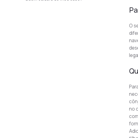
Pa
O se
dife
nave
dese
leg
Qu
Para
nec
cônj
no c
com
for
Adic