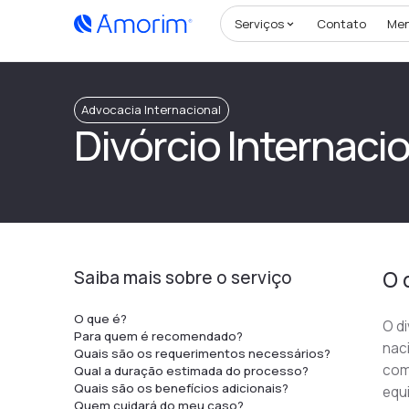
Serviços
Contato
Me
Advocacia Internacional
Divórcio Internaci
Saiba mais sobre o serviço
O 
O que é?
O di
Para quem é recomendado?
naci
Quais são os requerimentos necessários?
como
Qual a duração estimada do processo?
Quais são os benefícios adicionais?
equi
Quem cuidará do meu caso?