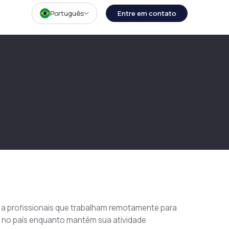
Português
Entre em contato
 a profissionais que trabalham remotamente para 
r no país enquanto mantêm sua atividade 