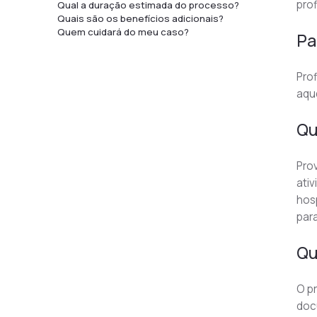
prof
Qual a duração estimada do processo?
Quais são os benefícios adicionais?
Quem cuidará do meu caso?
Pa
Prof
aque
Qu
Pro
ati
hosp
para
Qu
O pr
doc