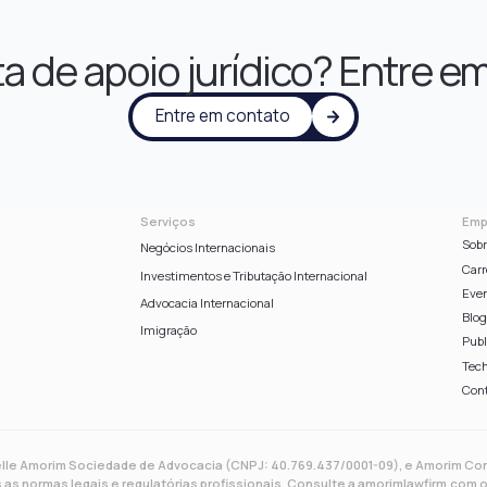
a de apoio jurídico? Entre e
Entre em contato
Serviços
Emp
Sobr
Negócios Internacionais
Carr
Investimentos e Tributação Internacional
Eve
Advocacia Internacional
Blo
Imigração
Publ
Tech
Con
elle Amorim Sociedade de Advocacia (CNPJ: 40.769.437/0001-09), e Amorim Con
as normas legais e regulatórias profissionais. Consulte a amorimlawfirm.com 