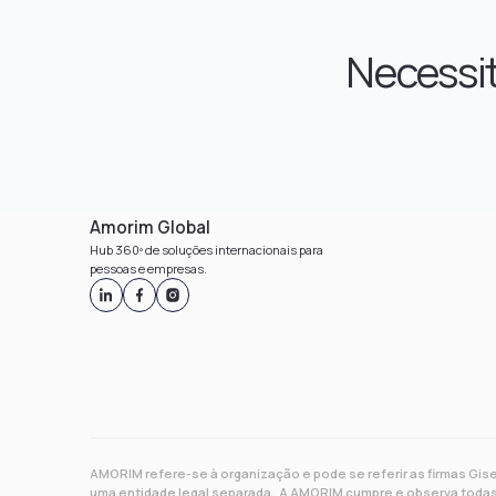
Necessit
Amorim Global
Hub 360º de soluções internacionais para
pessoas e empresas.
AMORIM refere-se à organização e pode se referir as firmas Gis
uma entidade legal separada. A AMORIM cumpre e observa todas 