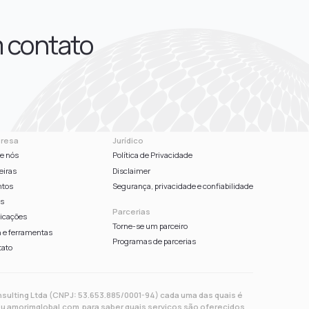
m contato
resa
Jurídico
e nós
Política de Privacidade
eiras
Disclaimer
ntos
Segurança, privacidade e confiabilidade
gs
Parcerias
icações
Torne-se um parceiro
 e ferramentas
Programas de parcerias
tato
sulting Ltda (CNPJ: 53.653.885/0001-94) cada uma das quais é
ou amorimglobal.com para saber quais serviços são oferecidos