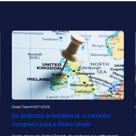
Global Talent
28/7/2026
Do endosso à residência: o caminho
completo para o Reino Unido
Cada etapa do Global Talent, do endosso ao settlement: