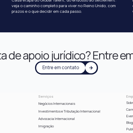
veja o caminho completo para viver no Reino Unido, com
prazos e o que decidir em cada passo.
a de apoio jurídico? Entre e
Entre em contato
Serviços
Emp
Sobr
Negócios Internacionais
Carr
Investimentos e Tributação Internacional
Eve
Advocacia Internacional
Blo
Imigração
Publ