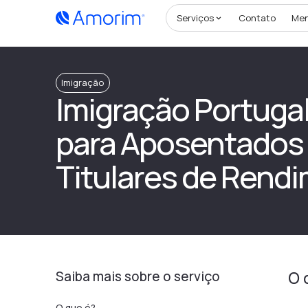
Serviços
Contato
Me
Imigração
Imigração Portugal 
para Aposentados
Titulares de Rend
Saiba mais sobre o serviço
O 
O que é?