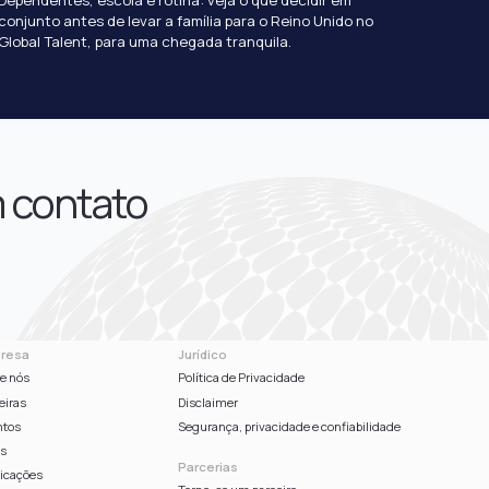
conjunto antes de levar a família para o Reino Unido no
Global Talent, para uma chegada tranquila.
m contato
resa
Jurídico
e nós
Política de Privacidade
eiras
Disclaimer
ntos
Segurança, privacidade e confiabilidade
gs
Parcerias
icações