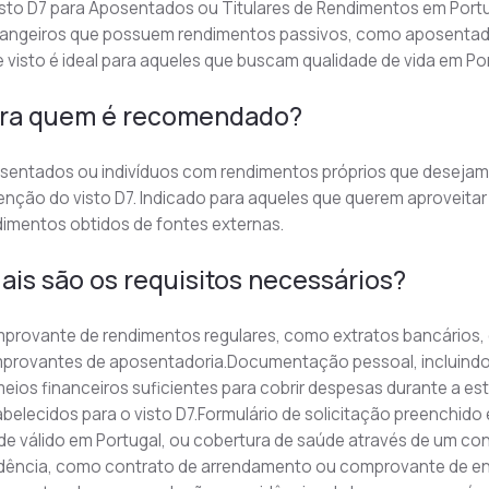
sto D7 para Aposentados ou Titulares de Rendimentos em Portu
angeiros que possuem rendimentos passivos, como aposentadori
 visto é ideal para aqueles que buscam qualidade de vida em Po
ra quem é recomendado?
entados ou indivíduos com rendimentos próprios que desejam re
nção do visto D7. Indicado para aqueles que querem aproveitar
dimentos obtidos de fontes externas.
ais são os requisitos necessários?
provante de rendimentos regulares, como extratos bancários, 
provantes de aposentadoria.Documentação pessoal, incluindo p
eios financeiros suficientes para cobrir despesas durante a es
belecidos para o visto D7.Formulário de solicitação preenchid
de válido em Portugal, ou cobertura de saúde através de um co
idência, como contrato de arrendamento ou comprovante de en