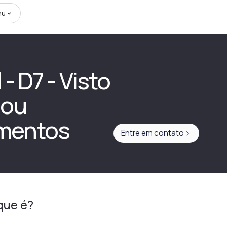
nu
- D7 - Visto
 ou
imentos
Entre em contato
que é?