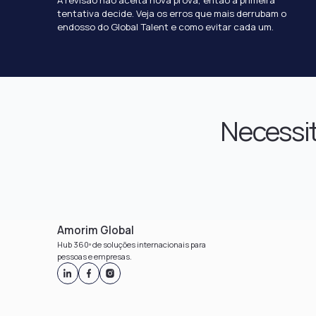
tentativa decide. Veja os erros que mais derrubam o
endosso do Global Talent e como evitar cada um.
Necessit
Amorim Global
Hub 360º de soluções internacionais para
pessoas e empresas.