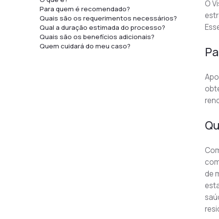
O Vi
Para quem é recomendado?
estr
Quais são os requerimentos necessários?
Esse
Qual a duração estimada do processo?
Quais são os benefícios adicionais?
Quem cuidará do meu caso?
Pa
Apos
obte
ren
Qu
Com
com
de m
esta
saú
res