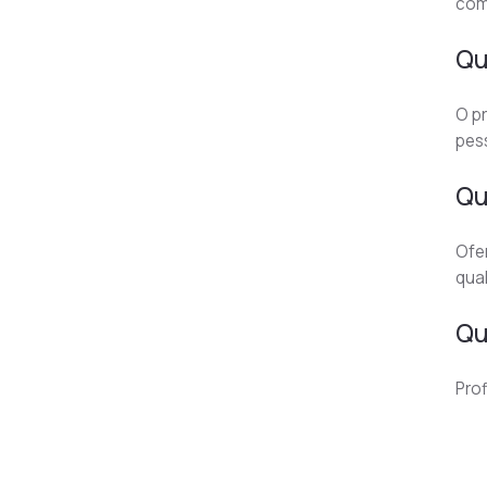
com
Qu
O pr
pes
Qu
Ofer
qual
Qu
Pro